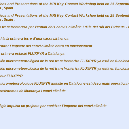
deos and Presentations of the
MRI Key Contact Workshop held on 25 Septemb
, Spain .
deos and Presentations of the
MRI Key Contact Workshop held on 25 Septemb
, Spain .
ransfronterera per l'estudi dels canvis climàtic i d'ús del sòl als Pirineus 
l·la la primera torre d´una xarxa pirinenca
surar l´impacte del canvi climàtic entra en funcionament
la primera estació FLUXPYR a Catalunya
ión micrometeorológica de la red transfronteriza FLUXPYR ya está en funcion
ión micrometeorológica de la red transfronteriza FLUXPYR ya está en funcion
t pour FLUXPYR
micrométéorologique FLUXPYR installé en Catalogne est désormais opérationn
osistemes de Muntanya i canvi climàtic
ògic impulsa un projecte per conèixer l´impacte del canvi climàtic