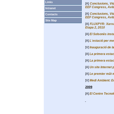
Links
[A]
Conclusions, Vi
EEF Congress, Avila 
Intranet
[A]
Conclusions, Vi
Contacts
EEF Congress, Avila 
Site Map
[A]
FLUXPYR: Xarxa t
Etapa 2, 2010
[A]
El Solsonès insta
[A]
L´estació per me
[V]
Inauguració de 
[A]
La primera estac
[A]
La primera estac
[A]
Un site Interne
[A]
Le premier mât 
[V]
Medi Ambient: Ec
2009
[A]
El Centre Tecnol