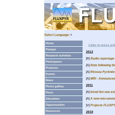
Select Language
▼
Home
Links to press art
Fluxpyr
2012
Research activities
[R]
Radio reportage
Participants
[A]
Note following 
Products
[A]
Réseau Pyrénée
Events
[A]
MRI -
Announceme
News
2011
Photo gallery
[A]
Instal·len una es
Press
[A]
A new micrometeo
Education
Opportunities
[V]
Projecte FLUXPYR
Resources
2010