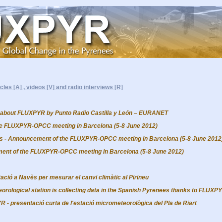
icles [A]
,
videos [V] and radio interviews [R]
 about FLUXPYR by Punto Radio Castilla y León – EURANET
the FLUXPYR-OPCC meeting in Barcelona (5-8 June 2012)
s -
Announcement of the FLUXPYR-OPCC meeting in Barcelona (5-8 June 2012
nt of the FLUXPYR-OPCC meeting in Barcelona (5-8 June 2012)
tació a Navès per mesurar el canvi climàtic al Pirineu
rological station is collecting data in the Spanish Pyrenees thanks to FLUXP
 - presentació curta de l'estació micrometeorològica del Pla de Riart